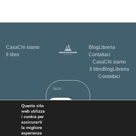
Casa
Chi siamo
Blog
Libreria
Il libro
Contattaci
Casa
Chi siamo
Il libro
Blog
Libreria
Contattaci
Iscriviti
Questo sito
web utilizza
politica sulla riservatezza
Termini e condizioni
i cookie per
Dichiarazioni di non responsabilità
assicurarti
la migliore
esperienza